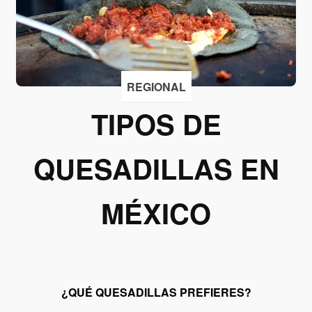
Acepto
recibir
correos
de
REGIONAL
Grupo
TIPOS DE
Xcaret
Otorgo mi
QUESADILLAS EN
permiso
para
suscribirme
MÉXICO
a esta lista
de envío.
Aceptar
¿QUÉ QUESADILLAS PREFIERES?