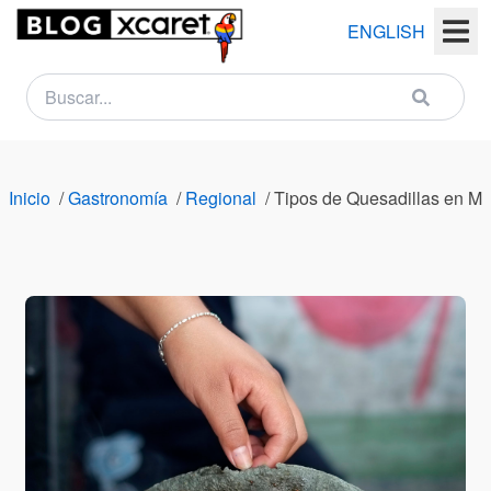
ENGLISH
NEWSLETTER
Nombre
Inicio
/
Gastronomía
/
Regional
/
Tipos de Quesadillas en Mé
(s)
Apellido
(s)
Email
País