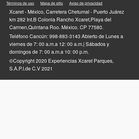
Playa del Carmen Hotels
Tulum
Términos de uso
Mapa de sitio
Aviso de privacidad
Riviera Maya Hotels
Quintana Roo
Xcaret - México, Carretera Chetumal - Puerto Juárez
Mexico
km 282 Int.B Colonia Rancho Xcaret,Playa del
Carmen,Quintana Roo. México. CP 77580.
Teléfono Cancún: 998-883-3143 Abierto de Lunes a
viernes de 7: 00 a.m.a 12: 00 a.m.| Sábados y
domingos de 7: 00 a.m.a 10: 00 p.m.
©Copyright 2020 Experiencias Xcaret Parques,
S.A.P.I.de C.V 2021