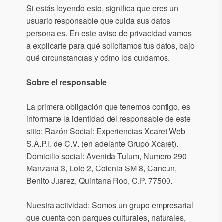
Si estás leyendo esto, significa que eres un
Acepto
usuario responsable que cuida sus datos
recibir
personales. En este aviso de privacidad vamos
correos
a explicarte para qué solicitamos tus datos, bajo
de
qué circunstancias y cómo los cuidamos.
Grupo
Xcaret
Sobre el responsable
Otorgo mi
La primera obligación que tenemos contigo, es
permiso
informarte la identidad del responsable de este
para
sitio: Razón Social: Experiencias Xcaret Web
suscribirme
S.A.P.I. de C.V. (en adelante Grupo Xcaret).
a esta lista
Domicilio social: Avenida Tulum, Numero 290
de envío.
Manzana 3, Lote 2, Colonia SM 8, Cancún,
Benito Juarez, Quintana Roo, C.P. 77500.
Aceptar
Nuestra actividad: Somos un grupo empresarial
que cuenta con parques culturales, naturales,