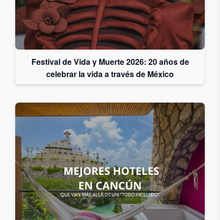
Acepto
recibir
correos
de
Festival de Vida y Muerte 2026: 20 años de
Grupo
celebrar la vida a través de México
Xcaret
Otorgo mi
permiso
para
suscribirme
a esta lista
de envío.
Aceptar