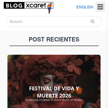
ENGLISH
NEWSLETTER
POST RECIENTES
Nombre
(s)
Apellido
(s)
Email
País