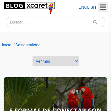
ENGLISH
NEWSLETTER
Nombre
Inicio
/
Sostenibilidad
(s)
Apellido
(s)
Email
País