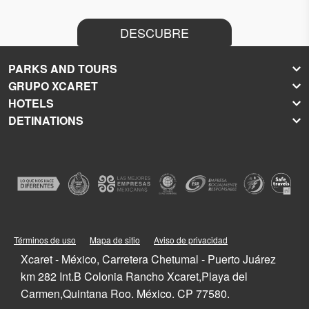
DESCUBRE
PARKS AND TOURS
GRUPO XCARET
Xcaret
HOTELS
Xel-Há
About Grupo Xcaret
DETINATIONS
Xplor
Press Room
Hoteles Xcaret
Xplor Fuego
Social Responsibility
Hotel Xcaret México
Caribbean Vacations
Xoximilco
Groups and Conventions
Hotel Xcaret Arte
Cancun
Xenses
Weddings
La Casa de la Playa
Isla Mujeres
Xenotes
Education
All-Fun Inclusive
Playa del Carmen
Xichén
Festival of Life and Death Traditions
Spa & Wellness
Riviera Maya
Xailing
Contact
Cancun Hotels
Cozumel
Playa del Carmen Hotels
Tulum
Términos de uso
Mapa de sitio
Aviso de privacidad
Riviera Maya Hotels
Quintana Roo
Xcaret - México, Carretera Chetumal - Puerto Juárez
Mexico
km 282 Int.B Colonia Rancho Xcaret,Playa del
Carmen,Quintana Roo. México. CP 77580.