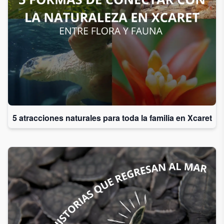
Acepto
recibir
correos
de
Grupo
Xcaret
Otorgo mi
5 atracciones naturales para toda la familia en Xcaret
permiso
para
suscribirme
a esta lista
de envío.
Aceptar