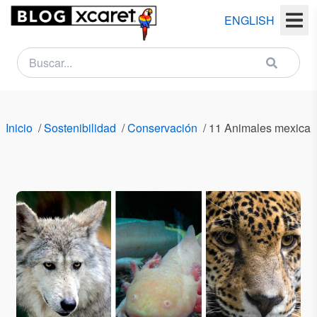
ENGLISH
NEWSLETTER
Nombre
Inicio
/
Sostenibilidad
/
Conservación
/
11 Animales mexicano
(s)
Apellido
(s)
Email
País