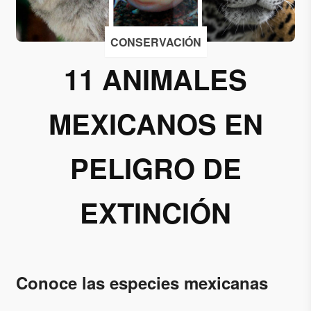
Acepto
CONSERVACIÓN
recibir
correos
11 ANIMALES
de
Grupo
MEXICANOS EN
Xcaret
Otorgo mi
PELIGRO DE
permiso
para
suscribirme
EXTINCIÓN
a esta lista
de envío.
Aceptar
Conoce las especies mexicanas