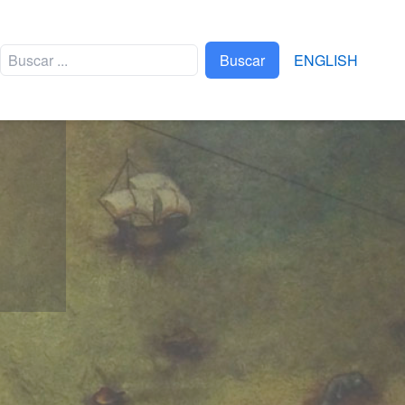
Buscar
ENGLISH
EVENTOS
TRIATLÓN XEL-HÁ
FTVYM
XPLOR BRAVEST RACE
APAPAXOA
FERIA XCARET DE
ARTE POPULAR
MEXICANO