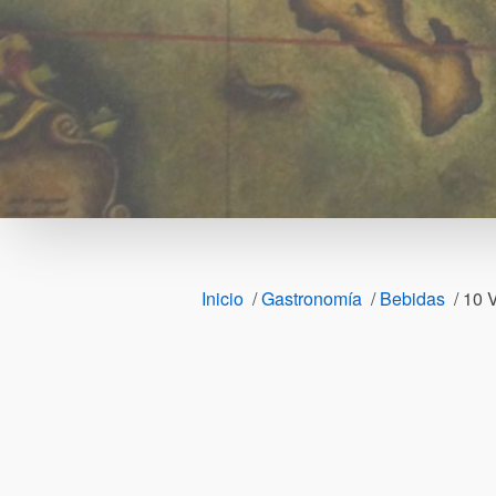
Inicio
/
Gastronomía
/
Bebidas
/
10 