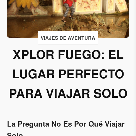
Acepto
recibir
correos
de
VIAJES DE AVENTURA
Grupo
XPLOR FUEGO: EL
Xcaret
Otorgo mi
LUGAR PERFECTO
permiso
para
suscribirme
PARA VIAJAR SOLO
a esta lista
de envío.
Aceptar
La Pregunta No Es Por Qué Viajar
Solo