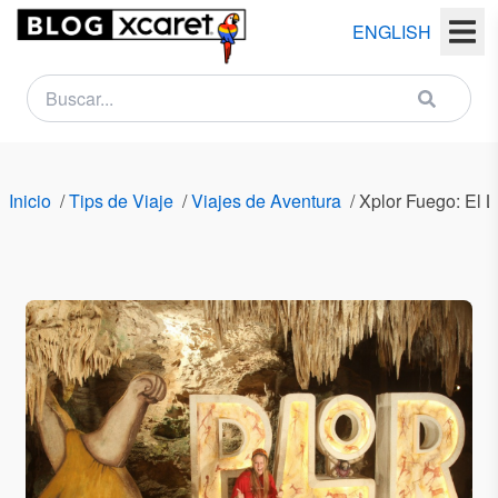
ENGLISH
NEWSLETTER
Nombre
Inicio
/
Tips de Viaje
/
Viajes de Aventura
/
Xplor Fuego: El L
(s)
Apellido
(s)
Email
País