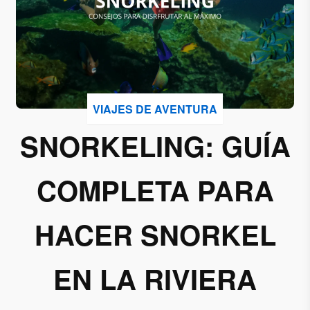
Acepto
recibir
correos
de
Grupo
VIAJES DE AVENTURA
Xcaret
SNORKELING: GUÍA
Otorgo mi
permiso
COMPLETA PARA
para
suscribirme
a esta lista
HACER SNORKEL
de envío.
EN LA RIVIERA
Aceptar