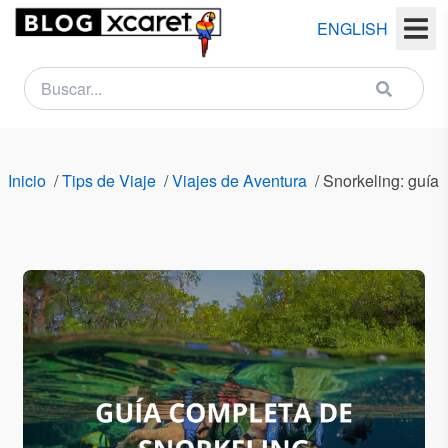
ENGLISH
NEWSLETTER
Nombre
Inicio
/
Tips de Viaje
/
Viajes de Aventura
/
Snorkeling: guía 
(s)
Apellido
(s)
Email
País