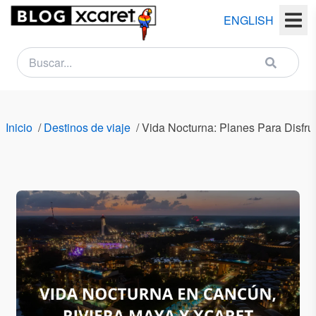
ENGLISH
NEWSLETTER
Nombre
Inicio
/
Destinos de viaje
/
Vida Nocturna: Planes Para Disfr
(s)
Apellido
(s)
Email
País