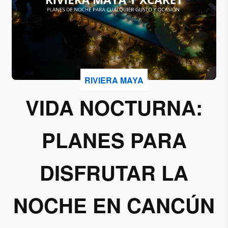
Acepto
recibir
correos
de
Grupo
RIVIERA MAYA
Xcaret
VIDA NOCTURNA:
Otorgo mi
permiso
PLANES PARA
para
suscribirme
a esta lista
DISFRUTAR LA
de envío.
NOCHE EN CANCÚN
Aceptar