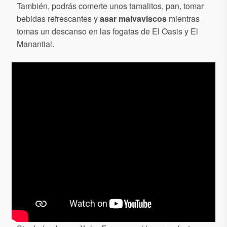
También, podrás comerte unos tamalitos, pan, tomar
bebidas refrescantes y
asar malvaviscos
mientras
tomas un descanso en las fogatas de El Oasis y El
Manantial.