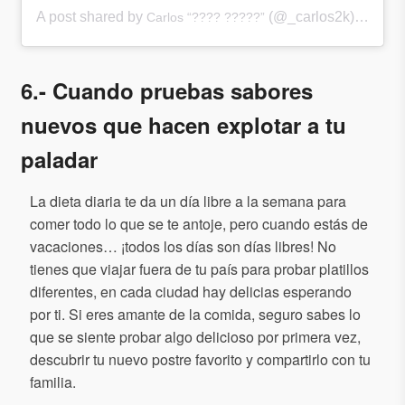
A post shared by
(@_carlos2k) on
Carlos “???? ?????”
Nov 
6.- Cuando pruebas sabores
nuevos que hacen explotar a tu
paladar
La dieta diaria te da un día libre a la semana para
comer todo lo que se te antoje, pero cuando estás de
vacaciones… ¡todos los días son días libres! No
tienes que viajar fuera de tu país para probar platillos
diferentes, en cada ciudad hay delicias esperando
por ti. Si eres amante de la comida, seguro sabes lo
que se siente probar algo delicioso por primera vez,
descubrir tu nuevo postre favorito y compartirlo con tu
familia.