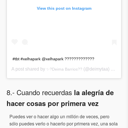
View this post on Instagram
#tbt #xelhapark @xelhapark ?????????????
A post shared by
(@deimytaa) on
✨?Deima Barrios??
Aug 3
8.- Cuando recuerdas
la alegría de
hacer cosas por primera vez
Puedes ver o hacer algo un millón de veces, pero
sólo puedes verlo o hacerlo por primera vez, una sola