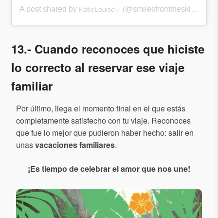
A post shared by
(@smilesfromtheskies) on
KatieLouise✨
S
13.- Cuando reconoces que hiciste
lo correcto al reservar ese viaje
familiar
Por último, llega el momento final en el que estás
completamente satisfecho con tu viaje. Reconoces
que fue lo mejor que pudieron haber hecho: salir en
unas
vacaciones familiares
.
¡Es tiempo de celebrar el amor que nos une!