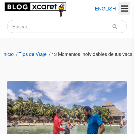
ENGLISH
NEWSLETTER
Nombre
Inicio
/
Tips de Viaje
/
13 Momentos inolvidables de tus vacac
(s)
Apellido
(s)
Email
País