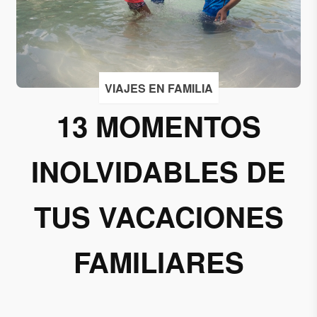
Acepto
recibir
correos
de
VIAJES EN FAMILIA
Grupo
13 MOMENTOS
Xcaret
Otorgo mi
INOLVIDABLES DE
permiso
para
suscribirme
TUS VACACIONES
a esta lista
de envío.
FAMILIARES
Aceptar