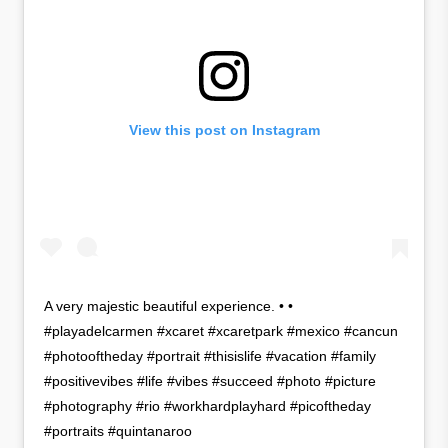
View this post on Instagram
A very majestic beautiful experience. • •
#playadelcarmen #xcaret #xcaretpark #mexico #cancun
#photooftheday #portrait #thisislife #vacation #family
#positivevibes #life #vibes #succeed #photo #picture
#photography #rio #workhardplayhard #picoftheday
#portraits #quintanaroo