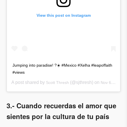
View this post on Instagram
Jumping into paradise! ?☀️ #Mexico #Xelha #leapoffaith
#views
A post shared by
(@sjthresh) on
Scott Thresh
Nov 6, 2017 at 10:55am PST
3.- Cuando recuerdas el amor que
sientes por la cultura de tu país