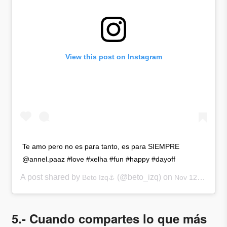
View this post on Instagram
Te amo pero no es para tanto, es para SIEMPRE
@annel.paaz #love #xelha #fun #happy #dayoff
A post shared by
(@beto_izq) on
Beto Izq⚓️
Nov 12, 2017 at 2:12pm PST
5.- Cuando compartes lo que más