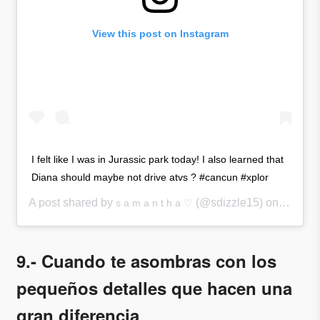
View this post on Instagram
I felt like I was in Jurassic park today! I also learned that
Diana should maybe not drive atvs ? #cancun #xplor
A post shared by
(@sdizzle15) on
s a m a n t h a ♡
Nov 8, 
9.- Cuando te asombras con los
pequeños detalles que hacen una
gran diferencia