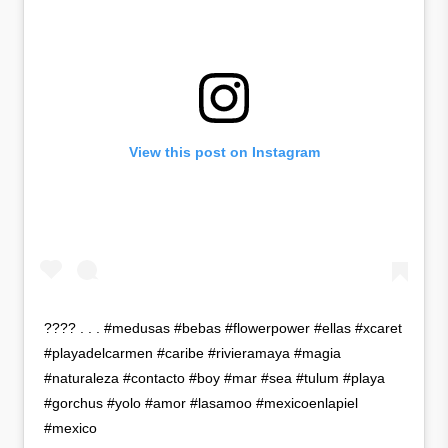
View this post on Instagram
???? . . . #medusas #bebas #flowerpower #ellas #xcaret
#playadelcarmen #caribe #rivieramaya #magia
#naturaleza #contacto #boy #mar #sea #tulum #playa
#gorchus #yolo #amor #lasamoo #mexicoenlapiel
#mexico