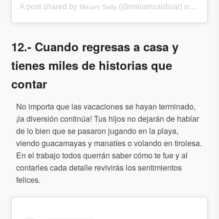
A post shared by
(@miriamsaldivar) on
Miriam Sally
Nov 8,
12.- Cuando regresas a casa y
tienes miles de historias que
contar
No importa que las vacaciones se hayan terminado,
¡la diversión continúa! Tus hijos no dejarán de hablar
de lo bien que se pasaron jugando en la playa,
viendo guacamayas y manatíes o volando en tirolesa.
En el trabajo todos querrán saber cómo te fue y al
contarles cada detalle revivirás los sentimientos
felices.