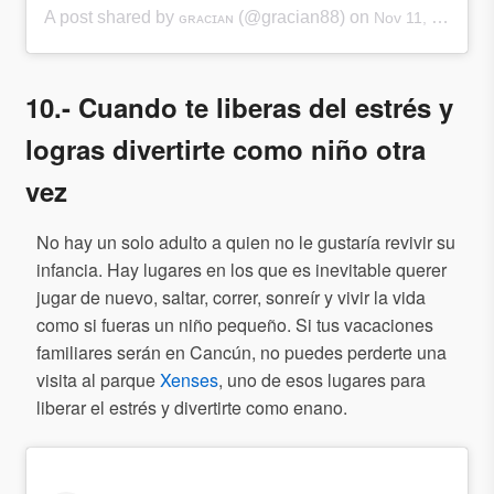
A post shared by
(@gracian88) on
ɢʀᴀᴄɪᴀɴ
Nov 11, 2017 at 11:47am PST
10.- Cuando te liberas del estrés y
logras divertirte como niño otra
vez
No hay un solo adulto a quien no le gustaría revivir su
infancia. Hay lugares en los que es inevitable querer
jugar de nuevo, saltar, correr, sonreír y vivir la vida
como si fueras un niño pequeño. Si tus vacaciones
familiares serán en Cancún, no puedes perderte una
visita al parque
Xenses
, uno de esos lugares para
liberar el estrés y divertirte como enano.