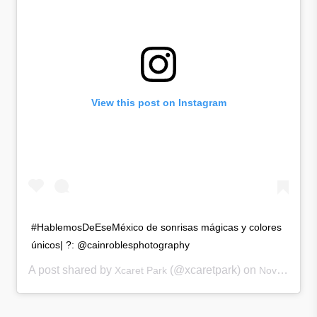
View this post on Instagram
#HablemosDeEseMéxico de sonrisas mágicas y colores
únicos| ?: @cainroblesphotography
A post shared by
(@xcaretpark) on
Xcaret Park
Nov 24, 2017 at 10:44am PST