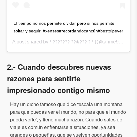
El tiempo no nos permite olvidar pero si nos permite
soltar y seguir. #xenses#recordandocancún#besttripever
A post shared by
(@karime92) on
° ??????? ??❀??? ? °
No
2.- Cuando descubres nuevas
razones para sentirte
impresionado contigo mismo
Hay un dicho famoso que dice “escala una montaña
para que puedas ver el mundo, no para que el mundo
pueda verte', y tiene mucha razón. Cuando sales de
viaje es común enfrentarse a situaciones, ya sea
grandes o pequeñas, que se vuelven oportunidades