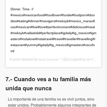
Dinner. Time. //
#mexico#mexicanfood#foodlover#foodie#foodporn#doo
dies#eating#dinner#mexigers#meksyk#mexico_maravill
oso#mexican#live#love#perfectmoment#delicious#meal
#meksyk#valladolid#perfectplace#igdaily#ig_mexico#igm
asters#instalove#instatravel#travel#traveller#travelling#r
estaurant#yummy#igdaily#ig_mexico#igmasters#vscofo
od
A post shared by
(@scraperka) on
Ania Dominik ?
Feb 26, 2016 at 9:59am PST
7.- Cuando ves a tu familia más
unida que nunca
Lo importante de una familia no es vivir juntos, sino
estar unidos. Probablemente algunos integrantes de