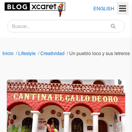
ENGLISH
NEWSLETTER
Nombre
Inicio
/
Lifestyle
/
Creatividad
/
Un pueblo loco y sus letreros 
(s)
Apellido
(s)
Email
País