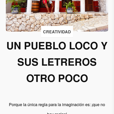
Acepto
recibir
correos
de
CREATIVIDAD
Grupo
UN PUEBLO LOCO Y
Xcaret
Otorgo mi
SUS LETREROS
permiso
para
suscribirme
OTRO POCO
a esta lista
de envío.
Aceptar
Porque la única regla para la imaginación es: ¡que no