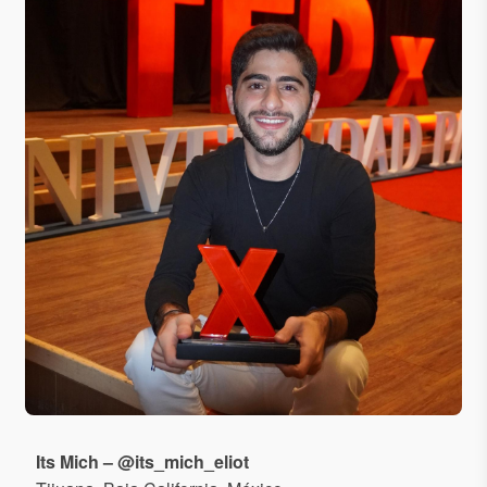
Its Mich – @its_mich_eliot