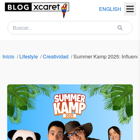
ENGLISH
NEWSLETTER
Nombre
Inicio
/
Lifestyle
/
Creatividad
/
Summer Kamp 2025: Influencer
(s)
Apellido
(s)
Email
País