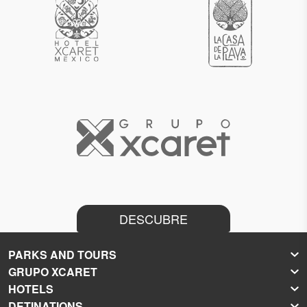
DESCUBRE
PARKS AND TOURS
GRUPO XCARET
Xcaret
HOTELS
Xel-Há
About Grupo Xcaret
DETINATIONS
Xplor
Press Room
Hoteles Xcaret