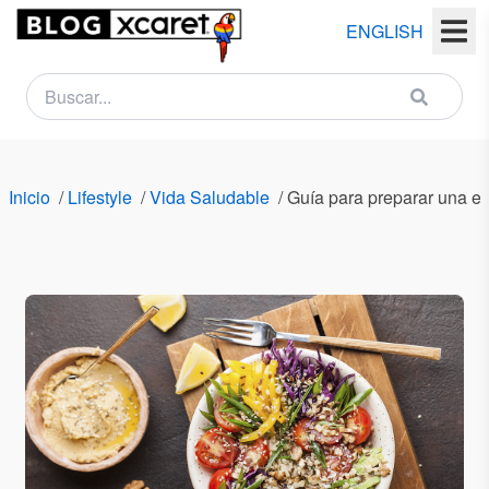
ENGLISH
NEWSLETTER
Nombre
Inicio
/
Lifestyle
/
Vida Saludable
/
Guía para preparar una e
(s)
Apellido
(s)
Email
País