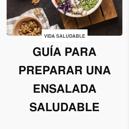
Acepto
recibir
correos
de
VIDA SALUDABLE
Grupo
GUÍA PARA
Xcaret
Otorgo mi
PREPARAR UNA
permiso
para
suscribirme
ENSALADA
a esta lista
de envío.
SALUDABLE
Aceptar