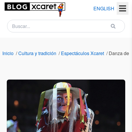
ENGLISH
NEWSLETTER
Nombre
Inicio
/
Cultura y tradición
/
Espectáculos Xcaret
/
Danza de l
(s)
Apellido
(s)
Email
País