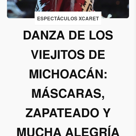
Acepto
ESPECTÁCULOS XCARET
recibir
correos
DANZA DE LOS
de
Grupo
VIEJITOS​ DE
Xcaret
Otorgo mi
MICHOACÁN:
permiso
para
suscribirme
MÁSCARAS,
a esta lista
de envío.
ZAPATEADO Y
Aceptar
MUCHA ALEGRÍA