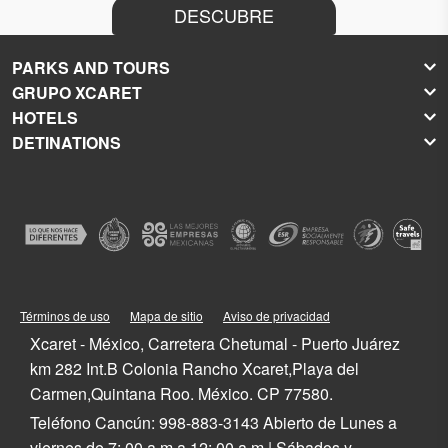
DESCUBRE
PARKS AND TOURS
GRUPO XCARET
Xcaret
HOTELS
Xel-Há
About Grupo Xcaret
DETINATIONS
Xplor
Press Room
Hoteles Xcaret
Xplor Fuego
Social Responsibility
Hotel Xcaret México
Caribbean Vacations
Xoximilco
Groups and Conventions
Hotel Xcaret Arte
Cancun
Xenses
Weddings
La Casa de la Playa
Isla Mujeres
Xenotes
Education
All-Fun Inclusive
Playa del Carmen
Xichén
Festival of Life and Death Traditions
Spa & Wellness
Riviera Maya
Xailing
Contact
Cancun Hotels
Cozumel
Playa del Carmen Hotels
Tulum
Términos de uso
Mapa de sitio
Aviso de privacidad
Riviera Maya Hotels
Quintana Roo
Xcaret - México, Carretera Chetumal - Puerto Juárez
Mexico
km 282 Int.B Colonia Rancho Xcaret,Playa del
Carmen,Quintana Roo. México. CP 77580.
Teléfono Cancún: 998-883-3143 Abierto de Lunes a
viernes de 7: 00 a.m.a 12: 00 a.m.| Sábados y