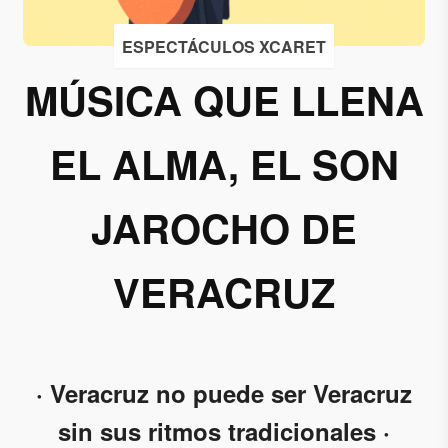
Acepto
ESPECTÁCULOS XCARET
recibir
MÚSICA QUE LLENA
correos
de
Grupo
EL ALMA, EL SON
Xcaret
JAROCHO DE
Otorgo mi
permiso
para
VERACRUZ
suscribirme
a esta lista
de envío.
· Veracruz no puede ser Veracruz
Aceptar
sin sus ritmos tradicionales ·