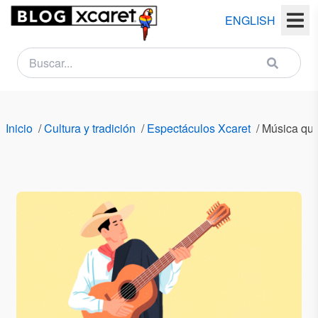
ENGLISH
NEWSLETTER
Nombre
Inicio
/
Cultura y tradición
/
Espectáculos Xcaret
/
Música que
(s)
Apellido
(s)
Email
País