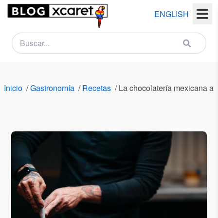
ENGLISH
NEWSLETTER
Nombre
Inicio
/
Gastronomía
/
Recetas
/
La chocolatería mexicana ar
(s)
Apellido
(s)
Email
País