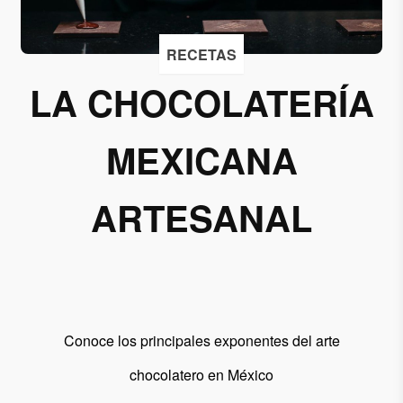
Acepto
RECETAS
recibir
correos
LA CHOCOLATERÍA
de
Grupo
MEXICANA
Xcaret
Otorgo mi
ARTESANAL
permiso
para
suscribirme
a esta lista
de envío.
Conoce los principales exponentes del arte
Aceptar
chocolatero en México