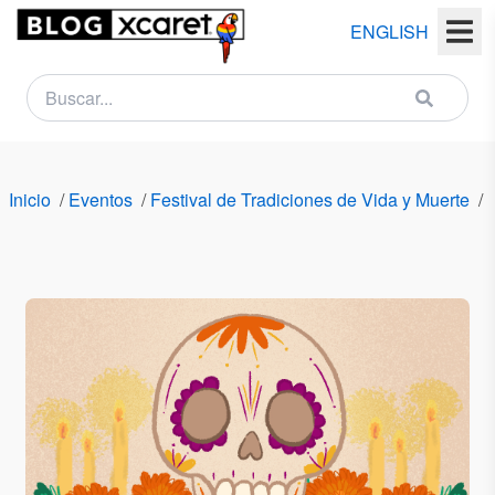
ENGLISH
NEWSLETTER
Nombre
Inicio
/
Eventos
/
Festival de Tradiciones de Vida y Muerte
/
(s)
Apellido
(s)
Email
País