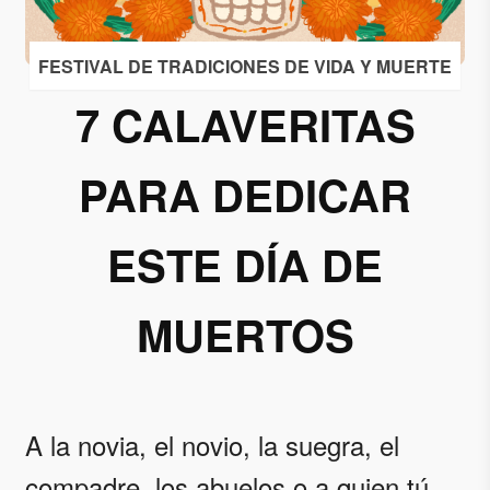
Acepto
FESTIVAL DE TRADICIONES DE VIDA Y MUERTE
recibir
correos
7 CALAVERITAS
de
Grupo
PARA DEDICAR
Xcaret
Otorgo mi
ESTE DÍA DE
permiso
para
suscribirme
MUERTOS
a esta lista
de envío.
Aceptar
A la novia, el novio, la suegra, el
compadre, los abuelos o a quien tú