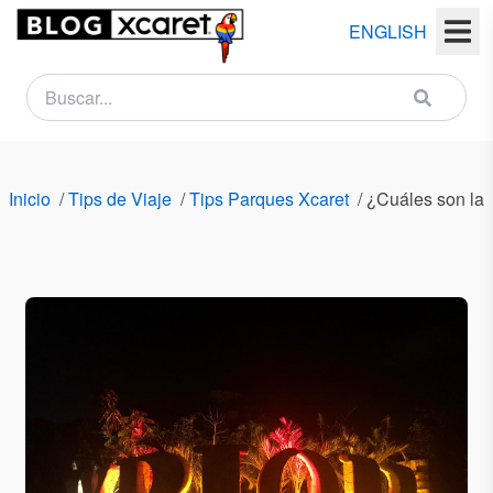
ENGLISH
NEWSLETTER
Nombre
Inicio
/
Tips de Viaje
/
Tips Parques Xcaret
/
¿Cuáles son las
(s)
Apellido
(s)
Email
País