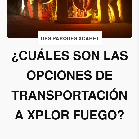
Acepto
recibir
correos
de
TIPS PARQUES XCARET
Grupo
¿CUÁLES SON LAS
Xcaret
Otorgo mi
OPCIONES DE
permiso
para
suscribirme
TRANSPORTACIÓN
a esta lista
de envío.
A XPLOR FUEGO?
Aceptar