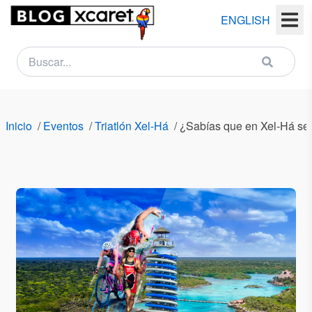
ENGLISH
NEWSLETTER
Nombre
Inicio
/
Eventos
/
Triatlón Xel-Há
/
¿Sabías que en Xel-Há se 
(s)
Apellido
(s)
Email
País