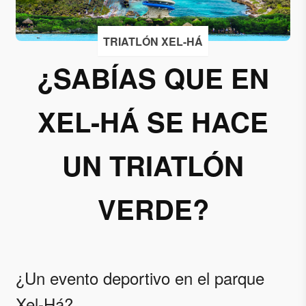
Acepto
TRIATLÓN XEL-HÁ
recibir
correos
¿SABÍAS QUE EN
de
Grupo
XEL-HÁ SE HACE
Xcaret
Otorgo mi
UN TRIATLÓN
permiso
para
suscribirme
VERDE?
a esta lista
de envío.
Aceptar
¿Un evento deportivo en el parque
Xel-Há?