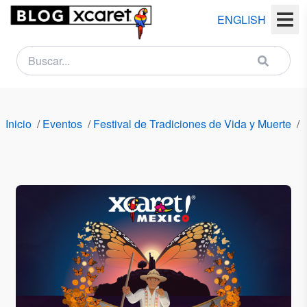
ENGLISH
NEWSLETTER
Nombre
Inicio
/
Eventos
/
Festival de Tradiciones de Vida y Muerte
/
(s)
Apellido
(s)
Email
País