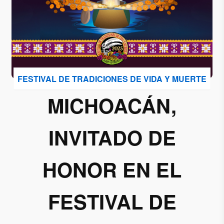
Acepto
recibir
correos
de
Grupo
FESTIVAL DE TRADICIONES DE VIDA Y MUERTE
Xcaret
MICHOACÁN,
Otorgo mi
permiso
INVITADO DE
para
suscribirme
a esta lista
HONOR EN EL
de envío.
FESTIVAL DE
Aceptar