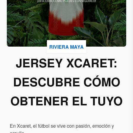
Acepto
recibir
correos
de
Grupo
RIVIERA MAYA
Xcaret
JERSEY XCARET:
Otorgo mi
permiso
DESCUBRE CÓMO
para
suscribirme
a esta lista
OBTENER EL TUYO
de envío.
Aceptar
En Xcaret, el fútbol se vive con pasión, emoción y