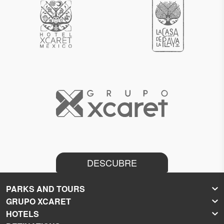
DESCUBRE
PARKS AND TOURS
GRUPO XCARET
Xcaret
HOTELS
Xel-Há
About Grupo Xcaret