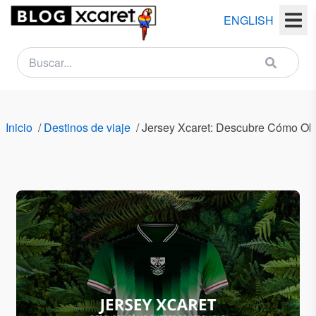
ENGLISH
NEWSLETTER
Nombre
Inicio
/
Destinos de viaje
/
Jersey Xcaret: Descubre Cómo Ob
(s)
Apellido
(s)
Email
País