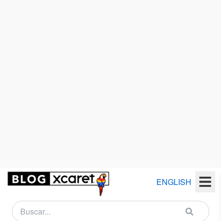
Xplor abre de lunes a sábado, de 8:00 a.m. a 5:00
p.m.
Xplor Fuego es su versión nocturna, de 5:30 p.m. a
11:00 p.m.
La diferencia no es solo de horario: la atmósfera
cambia completamente. De día, la adrenalina es
intensa. De noche, todo se transforma con fuego,
luces y una vibra más extrema.
Ambos incluyen acceso ilimitado a las actividades,