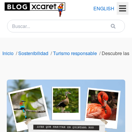
ENGLISH
NEWSLETTER
Nombre
Inicio
/
Sostenibilidad
/
Turismo responsable
/
Descubre las 
(s)
Apellido
(s)
Email
País