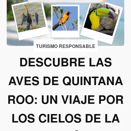
Acepto
recibir
correos
de
Grupo
TURISMO RESPONSABLE
Xcaret
DESCUBRE LAS
Otorgo mi
permiso
AVES DE QUINTANA
para
suscribirme
a esta lista
ROO: UN VIAJE POR
de envío.
LOS CIELOS DE LA
Aceptar