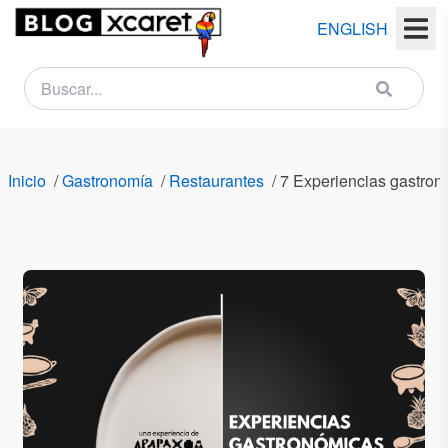
ENGLISH
NEWSLETTER
Nombre
Inicio
/
Gastronomía
/
Restaurantes
/
7 Experiencias gastronó
(s)
Apellido
(s)
Email
País