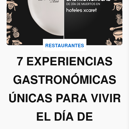
Acepto
recibir
correos
de
Grupo
RESTAURANTES
Xcaret
7 EXPERIENCIAS
Otorgo mi
permiso
GASTRONÓMICAS
para
suscribirme
a esta lista
ÚNICAS PARA VIVIR
de envío.
EL DÍA DE
Aceptar