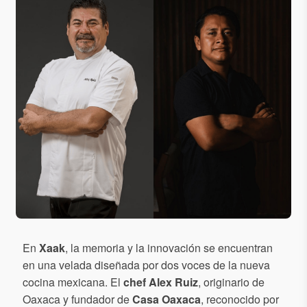
En
Xaak
, la memoria y la innovación se encuentran
en una velada diseñada por dos voces de la nueva
cocina mexicana. El
chef Alex Ruiz
, originario de
Oaxaca y fundador de
Casa Oaxaca
, reconocido por