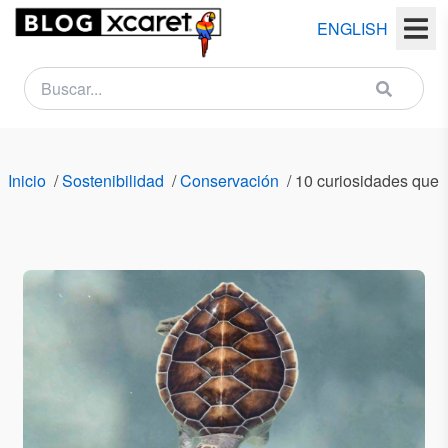
ENGLISH
NEWSLETTER
Nombre
Inicio
/
Sostenibilidad
/
Conservación
/
10 curiosidades que 
(s)
Apellido
(s)
Email
País