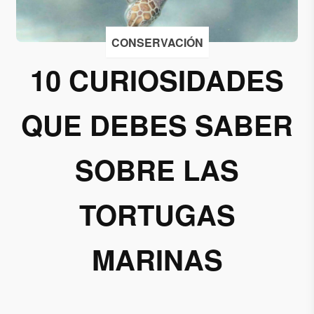
Acepto
CONSERVACIÓN
recibir
correos
10 CURIOSIDADES
de
Grupo
QUE DEBES SABER
Xcaret
Otorgo mi
SOBRE LAS
permiso
para
suscribirme
TORTUGAS
a esta lista
de envío.
MARINAS
Aceptar