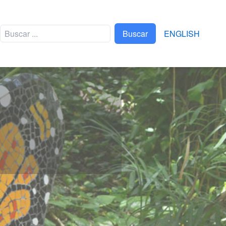
Buscar
ENGLISH
EVENTOS
TRIATLÓN XEL-HÁ
FTVYM
XPLOR BRAVEST RACE
APAPAXOA
FERIA XCARET DE
ARTE POPULAR
MEXICANO