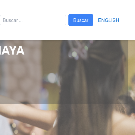
Buscar
ENGLISH
MAYA
EVENTOS
TRIATLÓN XEL-HÁ
FTVYM
XPLOR BRAVEST RACE
APAPAXOA
FERIA XCARET DE
ARTE POPULAR
MEXICANO