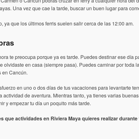
rmen o Cancún podrás cruzar en ferry a cualquier hora del día.
layas. Una vez que cae la tarde, buscar un buen lugar para com
, ya que los últimos ferris suelen salir cerca de las 12:00 am.
pras
ahora te preocupa porque ya es tarde. Puedes destinar ese día pa
e olvidaste en casa (siempre pasa). Puedes caminar por toda 
es en Cancún.
sfuerzo en uno o dos días de tus vacaciones para levantarte temp
a actividad de aventura. Mientras tanto, ya tienes varias buen
mir y empezar tu día un poquito más tarde.
s que actividades en Riviera Maya quieres realizar durante t