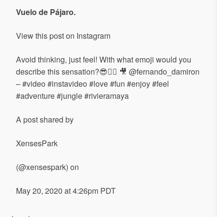
Vuelo de Pájaro.
View this post on Instagram
Avoid thinking, just feel! With what emoji would you
describe this sensation?😎✌🏻 🎥 @fernando_damiron
– #video #instavideo #love #fun #enjoy #feel
#adventure #jungle #rivieramaya
A post shared by
XensesPark
(@xensespark) on
May 20, 2020 at 4:26pm PDT