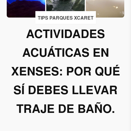
Acepto
TIPS PARQUES XCARET
recibir
correos
ACTIVIDADES
de
Grupo
ACUÁTICAS EN
Xcaret
Otorgo mi
XENSES: POR QUÉ
permiso
para
suscribirme
SÍ DEBES LLEVAR
a esta lista
de envío.
TRAJE DE BAÑO.
Aceptar