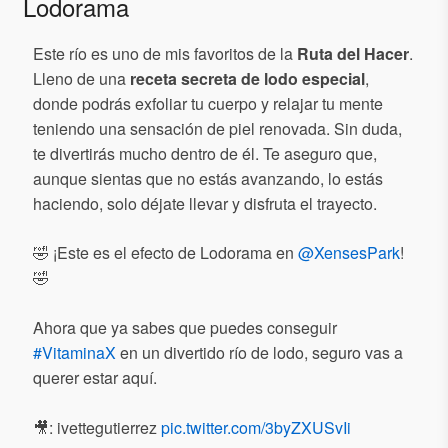
Lodorama
Este río es uno de mis favoritos de la
Ruta del Hacer
.
Lleno de una
receta secreta de lodo especial
,
donde podrás exfoliar tu cuerpo y relajar tu mente
teniendo una sensación de piel renovada. Sin duda,
te divertirás mucho dentro de él. Te aseguro que,
aunque sientas que no estás avanzando, lo estás
haciendo, solo déjate llevar y disfruta el trayecto.
🤣 ¡Este es el efecto de Lodorama en
@XensesPark
!
🤣
Ahora que ya sabes que puedes conseguir
#VitaminaX
en un divertido río de lodo, seguro vas a
querer estar aquí.
🎥: ivettegutierrez
pic.twitter.com/3byZXUSvIi