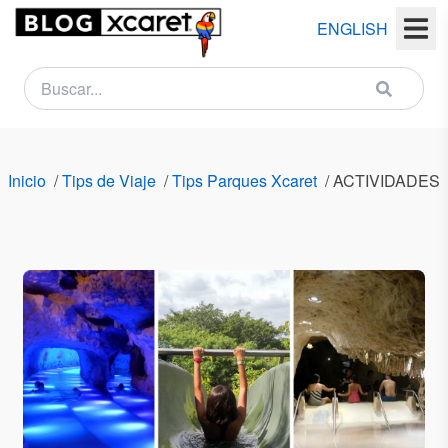
ENGLISH
NEWSLETTER
Nombre
Inicio
/
Tips de Viaje
/
Tips Parques Xcaret
/
ACTIVIDADES 
(s)
Apellido
(s)
Email
País