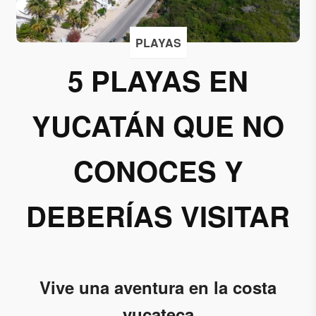
Acepto
PLAYAS
recibir
correos
5 PLAYAS EN
de
Grupo
YUCATÁN QUE NO
Xcaret
Otorgo mi
CONOCES Y
permiso
para
suscribirme
DEBERÍAS VISITAR
a esta lista
de envío.
Aceptar
Vive una aventura en la costa
yucateca