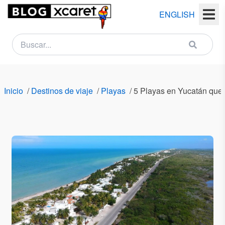
ENGLISH
NEWSLETTER
Nombre
Inicio
/
Destinos de viaje
/
Playas
/
5 Playas en Yucatán que 
(s)
Apellido
(s)
Email
País