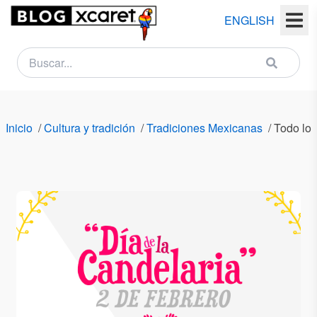
ENGLISH
NEWSLETTER
Nombre
Inicio
/
Cultura y tradición
/
Tradiciones Mexicanas
/
Todo lo 
(s)
Apellido
(s)
Email
País