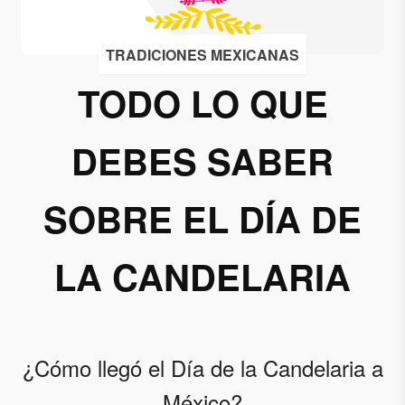
Acepto
TRADICIONES MEXICANAS
recibir
correos
TODO LO QUE
de
Grupo
DEBES SABER
Xcaret
Otorgo mi
SOBRE EL DÍA DE
permiso
para
suscribirme
LA CANDELARIA
a esta lista
de envío.
Aceptar
¿Cómo llegó el Día de la Candelaria a
México?