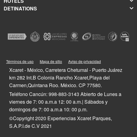
HOTELS
Xel-Há
About Grupo Xcaret
DETINATIONS
Xplor
Press Room
Hoteles Xcaret
Xplor Fuego
Social Responsibility
Hotel Xcaret México
Caribbean Vacations
Xoximilco
Groups and Conventions
Hotel Xcaret Arte
Cancun
Xenses
Weddings
La Casa de la Playa
Isla Mujeres
Xenotes
Education
All-Fun Inclusive
Playa del Carmen
Xichén
Festival of Life and Death Traditions
Spa & Wellness
Riviera Maya
Xailing
Contact
Cancun Hotels
Cozumel
Playa del Carmen Hotels
Tulum
Términos de uso
Mapa de sitio
Aviso de privacidad
Riviera Maya Hotels
Quintana Roo
Xcaret - México, Carretera Chetumal - Puerto Juárez
Mexico
km 282 Int.B Colonia Rancho Xcaret,Playa del
Carmen,Quintana Roo. México. CP 77580.
Teléfono Cancún: 998-883-3143 Abierto de Lunes a
viernes de 7: 00 a.m.a 12: 00 a.m.| Sábados y
domingos de 7: 00 a.m.a 10: 00 p.m.
©Copyright 2020 Experiencias Xcaret Parques,
S.A.P.I.de C.V 2021