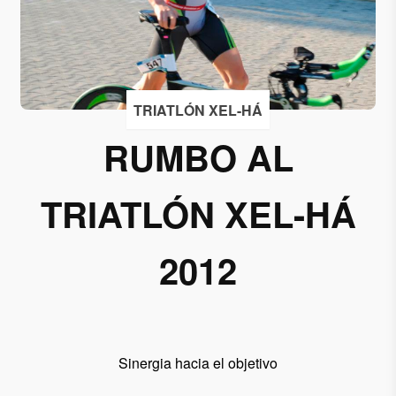
Acepto
recibir
correos
de
TRIATLÓN XEL-HÁ
Grupo
RUMBO AL
Xcaret
Otorgo mi
TRIATLÓN XEL-HÁ
permiso
para
suscribirme
2012
a esta lista
de envío.
Aceptar
Sinergia hacia el objetivo