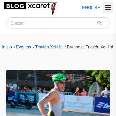
ENGLISH
NEWSLETTER
Nombre
Inicio
/
Eventos
/
Triatlón Xel-Há
/
Rumbo al Triatlón Xel-Há 
(s)
Apellido
(s)
Email
País