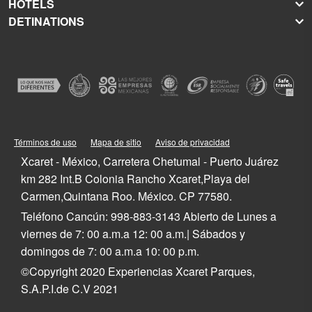
HOTELS
Xel-Há
About Grupo Xcaret
DETINATIONS
Xplor
Press Room
Hoteles Xcaret
Xplor Fuego
Social Responsibility
Hotel Xcaret México
Caribbean Vacations
Xoximilco
Groups and Conventions
Hotel Xcaret Arte
Cancun
Xenses
Weddings
La Casa de la Playa
Isla Mujeres
Xenotes
Education
All-Fun Inclusive
Playa del Carmen
Xichén
Festival of Life and Death Traditions
Spa & Wellness
Riviera Maya
Xailing
Contact
Cancun Hotels
Cozumel
Playa del Carmen Hotels
Tulum
Términos de uso
Mapa de sitio
Aviso de privacidad
Riviera Maya Hotels
Quintana Roo
Xcaret - México, Carretera Chetumal - Puerto Juárez
Mexico
km 282 Int.B Colonia Rancho Xcaret,Playa del
Carmen,Quintana Roo. México. CP 77580.
Teléfono Cancún: 998-883-3143 Abierto de Lunes a
viernes de 7: 00 a.m.a 12: 00 a.m.| Sábados y
domingos de 7: 00 a.m.a 10: 00 p.m.
©Copyright 2020 Experiencias Xcaret Parques,
S.A.P.I.de C.V 2021