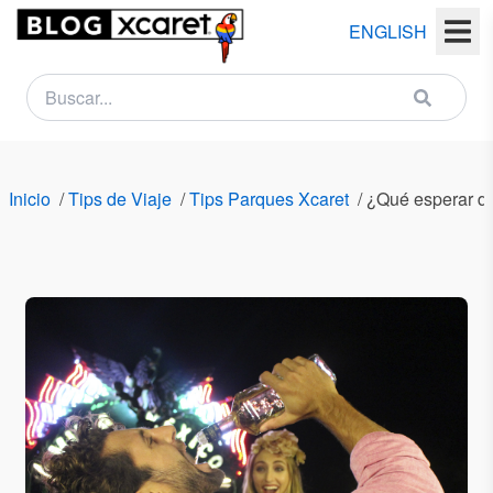
ENGLISH
NEWSLETTER
Nombre
Inicio
/
Tips de Viaje
/
Tips Parques Xcaret
/
¿Qué esperar de 
(s)
Apellido
(s)
Email
País