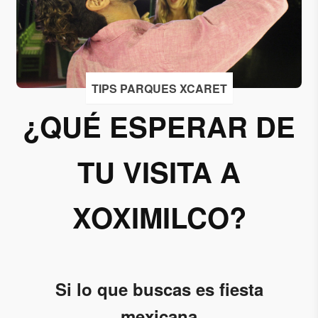
Acepto
recibir
correos
de
TIPS PARQUES XCARET
Grupo
¿QUÉ ESPERAR DE
Xcaret
Otorgo mi
TU VISITA A
permiso
para
suscribirme
XOXIMILCO?
a esta lista
de envío.
Aceptar
Si lo que buscas es fiesta
mexicana