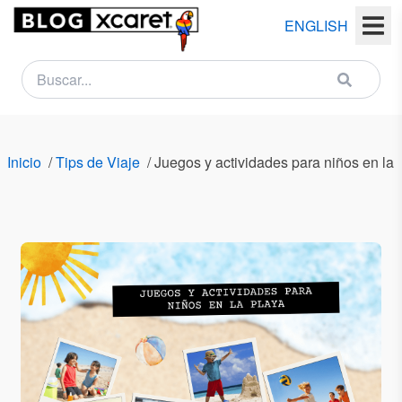
ENGLISH
NEWSLETTER
Nombre
Inicio
/
Tips de Viaje
/
Juegos y actividades para niños en la 
(s)
Apellido
(s)
Email
País