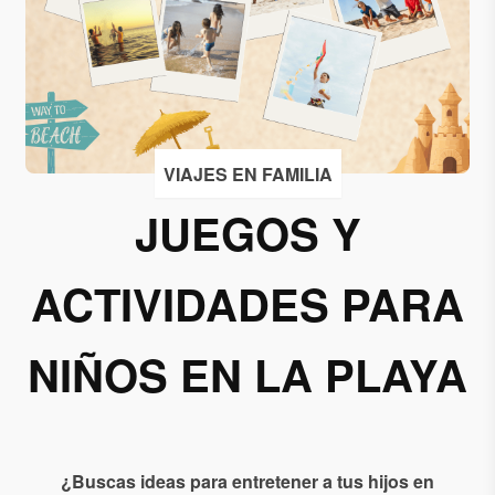
Acepto
recibir
correos
de
Grupo
VIAJES EN FAMILIA
Xcaret
JUEGOS Y
Otorgo mi
permiso
ACTIVIDADES PARA
para
suscribirme
a esta lista
NIÑOS EN LA PLAYA
de envío.
Aceptar
¿Buscas ideas para entretener a tus hijos en