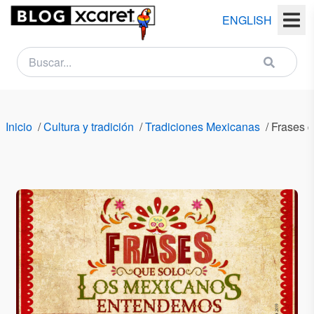
ENGLISH
NEWSLETTER
Nombre
Inicio
/
Cultura y tradición
/
Tradiciones Mexicanas
/
Frases q
(s)
Apellido
(s)
Email
País