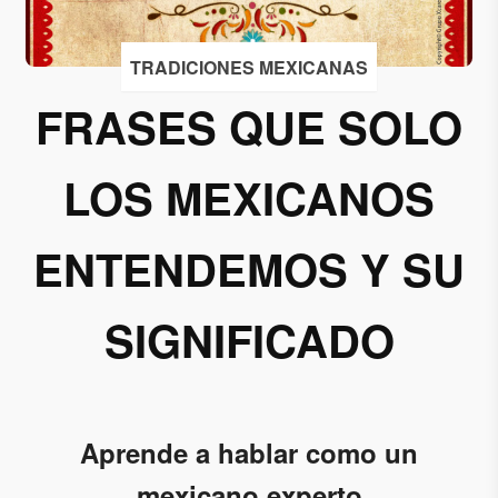
Acepto
TRADICIONES MEXICANAS
recibir
correos
FRASES QUE SOLO
de
Grupo
LOS MEXICANOS
Xcaret
Otorgo mi
ENTENDEMOS Y SU
permiso
para
suscribirme
SIGNIFICADO
a esta lista
de envío.
Aceptar
Aprende
a
hablar como un
mexicano experto