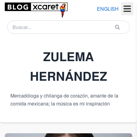
ENGLISH
NEWSLETTER
ZULEMA
Nombre
(s)
HERNÁNDEZ
Apellido
(s)
Mercadóloga y chilanga de corazón, amante de la
comida mexicana; la música es mi inspiración
Email
País