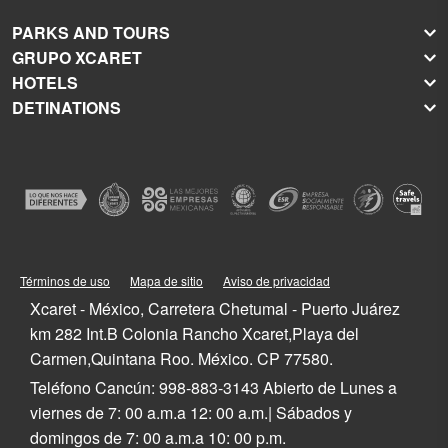
PARKS AND TOURS
GRUPO XCARET
Xcaret
HOTELS
Xel-Há
About Grupo Xcaret
DETINATIONS
Xplor
Press Room
Hoteles Xcaret
Xplor Fuego
Social Responsibility
Hotel Xcaret México
Caribbean Vacations
Xoximilco
Groups and Conventions
Hotel Xcaret Arte
Cancun
Xenses
Weddings
La Casa de la Playa
Isla Mujeres
Xenotes
Education
All-Fun Inclusive
Playa del Carmen
Xichén
Festival of Life and Death Traditions
Spa & Wellness
Riviera Maya
Xailing
Contact
Cancun Hotels
Cozumel
Playa del Carmen Hotels
Tulum
Términos de uso
Mapa de sitio
Aviso de privacidad
Riviera Maya Hotels
Quintana Roo
Xcaret - México, Carretera Chetumal - Puerto Juárez
Mexico
km 282 Int.B Colonia Rancho Xcaret,Playa del
Carmen,Quintana Roo. México. CP 77580.
Teléfono Cancún: 998-883-3143 Abierto de Lunes a
viernes de 7: 00 a.m.a 12: 00 a.m.| Sábados y
domingos de 7: 00 a.m.a 10: 00 p.m.