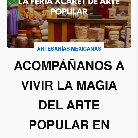
Acepto
recibir
correos
de
Grupo
ARTESANÍAS MEXICANAS
Xcaret
ACOMPÁÑANOS A
Otorgo mi
permiso
VIVIR LA MAGIA
para
suscribirme
a esta lista
DEL ARTE
de envío.
POPULAR EN
Aceptar