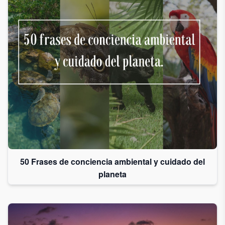
Acepto
recibir
correos
de
Grupo
Xcaret
Otorgo mi
permiso
para
suscribirme
a esta lista
50 Frases de conciencia ambiental y cuidado del
de envío.
planeta
Aceptar