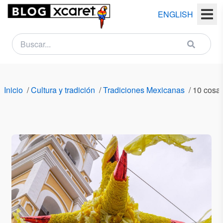
ENGLISH
NEWSLETTER
Nombre
Inicio
/
Cultura y tradición
/
Tradiciones Mexicanas
/
10 cosas
(s)
Apellido
(s)
Email
País