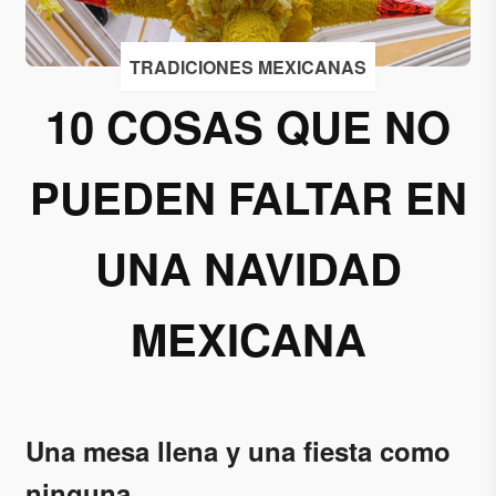
Acepto
TRADICIONES MEXICANAS
recibir
correos
10 COSAS QUE NO
de
Grupo
PUEDEN FALTAR EN
Xcaret
Otorgo mi
UNA NAVIDAD
permiso
para
suscribirme
MEXICANA
a esta lista
de envío.
Aceptar
Una mesa llena y una fiesta como
ninguna